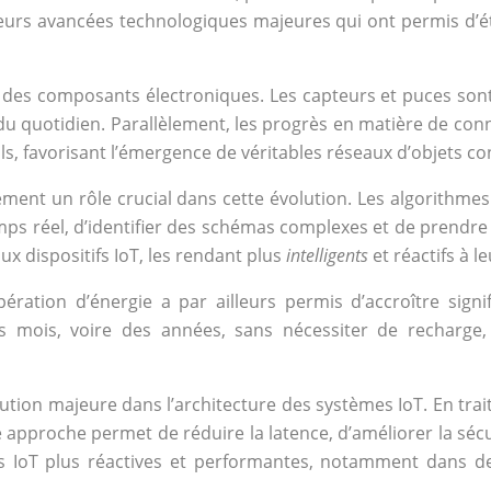
ieurs avancées technologiques majeures qui ont permis d’é
on des composants électroniques. Les capteurs et puces son
du quotidien. Parallèlement, les progrès en matière de conn
, favorisant l’émergence de véritables réseaux d’objets co
ement un rôle crucial dans cette évolution. Les algorithm
mps réel, d’identifier des schémas complexes et de prendr
x dispositifs IoT, les rendant plus
intelligents
et réactifs à 
ération d’énergie a par ailleurs permis d’accroître sign
s mois, voire des années, sans nécessiter de recharge, 
ution majeure dans l’architecture des systèmes IoT. En trai
te approche permet de réduire la latence, d’améliorer la s
ons IoT plus réactives et performantes, notamment dans d