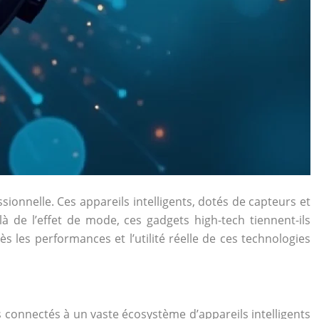
onnelle. Ces appareils intelligents, dotés de capteurs et
à de l’effet de mode, ces gadgets high-tech tiennent-ils
s les performances et l’utilité réelle de ces technologies
s connectés à un vaste écosystème d’appareils intelligents