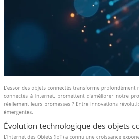
L’essor des objets connectés transforme profondément not
connectés à Internet, promettent d’améliorer notre prod
réellement leurs promesses ? Entre innovations révolution
émergentes.
Évolution technologique des objets c
L’Internet des Objets (IoT) a connu une croissance expone