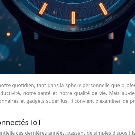
re quotidien, tant dans la sphère personnelle que professi
uctivité, notre santé et notre qualité de vie. Mais au-del
naires et gadgets superflus, il convient d’examiner de prè
onnectés IoT
ntielle ces dernières années, passant de simples dispositif